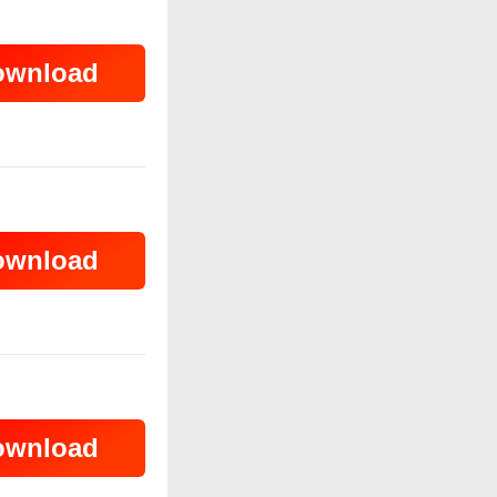
ownload
ownload
ownload