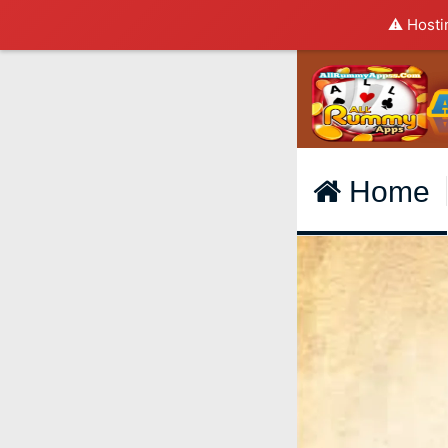
⚠️ Hosti
Home