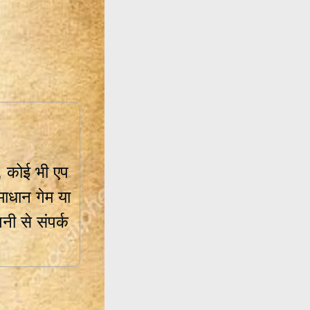
, कोई भी एप
माधान गेम या
ी से संपर्क