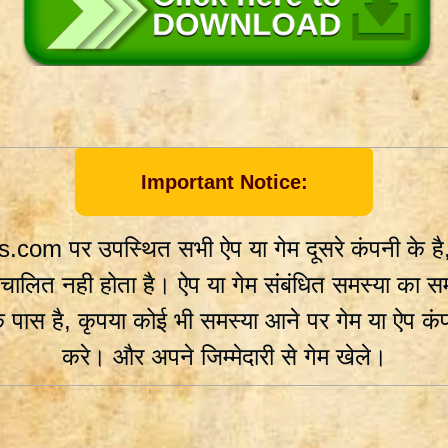
Important Notice:
com पर उपस्थित सभी ऐप या गेम दूसरे कंपनी के है
ा संचालित नही होता है। ऐप या गेम संबंधित समस्या का स
े पास है, कृपया कोई भी समस्या आने पर गेम या ऐप कंपन
करे। और अपने जिम्मेदारी से गेम खेले।