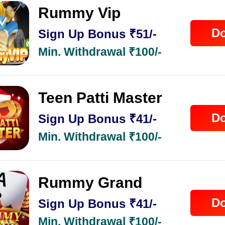
Rummy Vip
D
Sign Up Bonus ₹51/-
Min. Withdrawal ₹100/-
Teen Patti Master
D
Sign Up Bonus ₹41/-
Min. Withdrawal ₹100/-
Rummy Grand
D
Sign Up Bonus ₹41/-
Min. Withdrawal ₹100/-