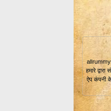
allrummys.
हमारे द्वार
ऐप कंपनी क