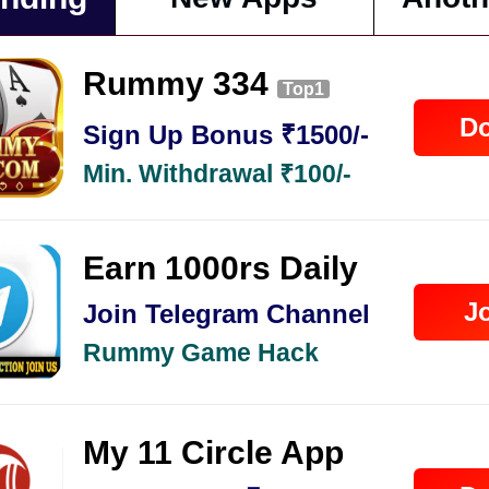
Rummy 334
Top1
D
Sign Up Bonus ₹1500/-
Min. Withdrawal ₹100/-
Earn 1000rs Daily
J
Join Telegram Channel
Rummy Game Hack
My 11 Circle App