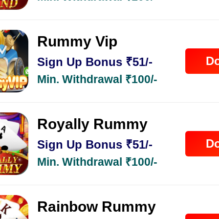
Rummy Vip
D
Sign Up Bonus ₹51/-
Min. Withdrawal ₹100/-
Royally Rummy
D
Sign Up Bonus ₹51/-
Min. Withdrawal ₹100/-
Rainbow Rummy