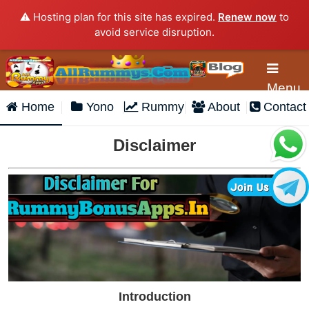
⚠️ Hosting plan for this site has expired.
Renew now
to
avoid service disruption.
Menu
Home
Yono
Rummy
About
Contact
Disclaimer
Introduction